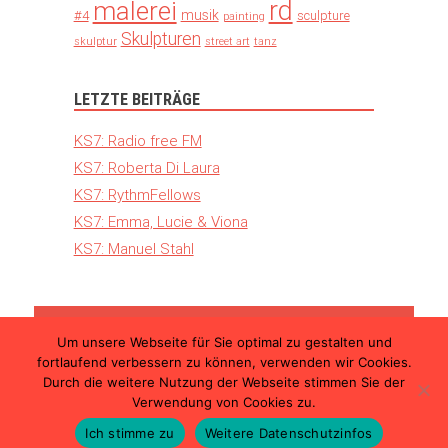
rd
malerei
musik
#4
sculpture
painting
Skulpturen
skulptur
street art
tanz
LETZTE BEITRÄGE
KS7: Radio free FM
KS7: Roberta Di Laura
KS7: RythmFellows
KS7: Emma, Lucie & Viona
KS7: Manuel Stahl
Um unsere Webseite für Sie optimal zu gestalten und
© 2026 Kunst Schimmer – Die internationale
fortlaufend verbessern zu können, verwenden wir Cookies.
Kunstmesse in Ulm |
Teilnahmebedingungen
Durch die weitere Nutzung der Webseite stimmen Sie der
|
Datenschutzerklärung
|
Impressum
Verwendung von Cookies zu.
Ich stimme zu
Weitere Datenschutzinfos