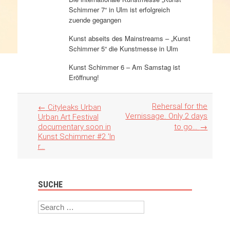
Schimmer 7“ in Ulm ist erfolgreich
zuende gegangen
Kunst abseits des Mainstreams – „Kunst
Schimmer 5“ die Kunstmesse in Ulm
Kunst Schimmer 6 – Am Samstag ist
Eröffnung!
Artikel
Rehersal for the
←
Cityleaks Urban
Navigation
Vernissage. Only 2 days
Urban Art Festival
documentary soon in
to go…
→
Kunst Schimmer #2 'In
r…
SUCHE
Search