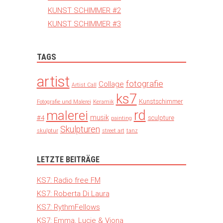
KUNST SCHIMMER #2
KUNST SCHIMMER #3
TAGS
artist
fotografie
Collage
Artist Call
ks7
Kunstschimmer
Fotografie und Malerei
Keramik
rd
malerei
musik
#4
sculpture
painting
Skulpturen
skulptur
street art
tanz
LETZTE BEITRÄGE
KS7: Radio free FM
KS7: Roberta Di Laura
KS7: RythmFellows
KS7: Emma, Lucie & Viona