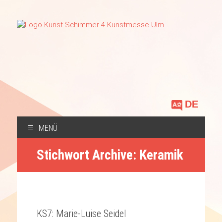
Sprache
auswählen
MENÜ
ZUM
Stichwort Archive:
Keramik
INHALT
SPRINGEN
KS7: Marie-Luise Seidel