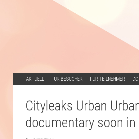
ZUM
AKTUELL
FÜR BESUCHER
FÜR TEILNEHMER
DO
INHALT
SPRINGEN
Cityleaks Urban Urban
documentary soon in 