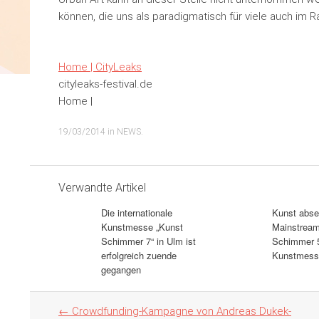
können, die uns als paradigmatisch für viele auch im 
Home | CityLeaks
cityleaks-festival.de
Home |
19/03/2014
in
NEWS
.
Verwandte Artikel
Die internationale
Kunst abse
Kunstmesse „Kunst
Mainstream
Schimmer 7“ in Ulm ist
Schimmer 5
erfolgreich zuende
Kunstmess
gegangen
Artikel
←
Crowdfunding-Kampagne von Andreas Dukek-