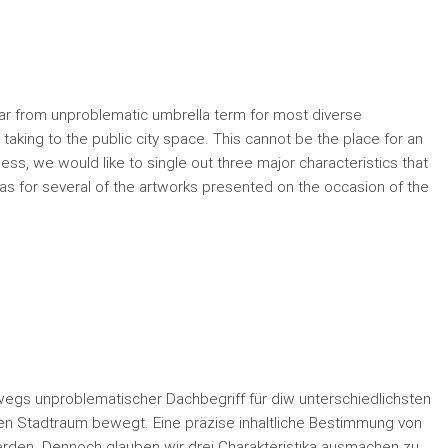
far from unproblematic umbrella term for most diverse
 taking to the public city space. This cannot be the place for an
ess, we would like to single out three major characteristics that
as for several of the artworks presented on the occasion of the
eswegs unproblematischer Dachbegriff für diw unterschiedlichsten
chen Stadtraum bewegt. Eine präzise inhaltliche Bestimmung von
erden. Dennoch glauben wir drei Charakteristika ausmachen zu