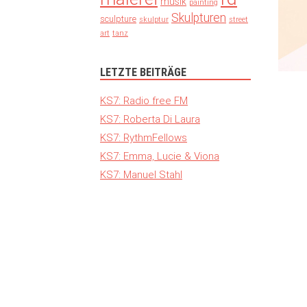
musik
painting
Skulpturen
sculpture
skulptur
street
art
tanz
LETZTE BEITRÄGE
KS7: Radio free FM
KS7: Roberta Di Laura
KS7: RythmFellows
KS7: Emma, Lucie & Viona
KS7: Manuel Stahl