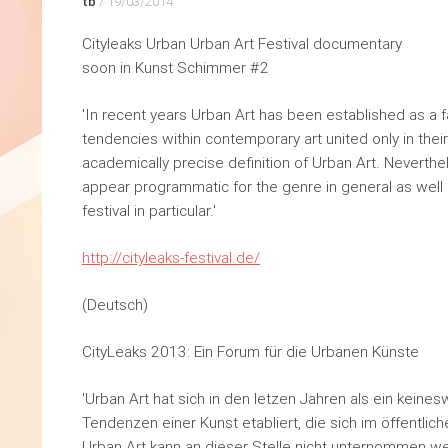
tb
/
19/03/2014
Cityleaks Urban Urban Art Festival documentary
soon in Kunst Schimmer #2
'In recent years Urban Art has been established as a 
tendencies within contemporary art united only in their
academically precise definition of Urban Art. Neverthel
appear programmatic for the genre in general as well 
festival in particular.'
http://cityleaks-festival.de/
(Deutsch)
CityLeaks 2013: Ein Forum für die Urbanen Künste
'Urban Art hat sich in den letzen Jahren als ein kein
Tendenzen einer Kunst etabliert, die sich im öffentli
Urban Art kann an dieser Stelle nicht unternommen w