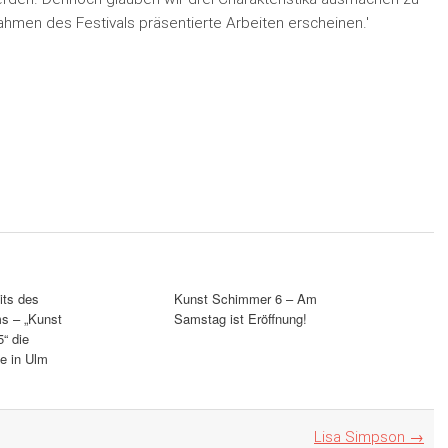
Rahmen des Festivals präsentierte Arbeiten erscheinen.'
its des
Kunst Schimmer 6 – Am
s – „Kunst
Samstag ist Eröffnung!
“ die
e in Ulm
Lisa Simpson
→