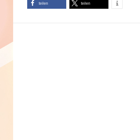
teilen
teilen