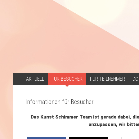
ZUM
AKTUELL
FÜR BESUCHER
FÜR TEILNEHMER
DO
INHALT
SPRINGEN
Informationen für Besucher
Das Kunst Schimmer Team ist gerade dabei, die
anzupassen, wir bitte