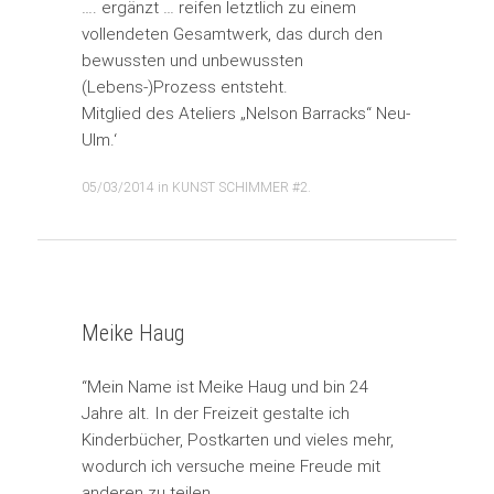
…. ergänzt … reifen letztlich zu einem
vollendeten Gesamtwerk, das durch den
bewussten und unbewussten
(Lebens-)Prozess entsteht.
Mitglied des Ateliers „Nelson Barracks“ Neu-
Ulm.‘
05/03/2014
in
KUNST SCHIMMER #2
.
Meike Haug
“Mein Name ist Meike Haug und bin 24
Jahre alt. In der Freizeit gestalte ich
Kinderbücher, Postkarten und vieles mehr,
wodurch ich versuche meine Freude mit
anderen zu teilen.