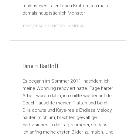
malerisches Talent nach Kräften. Ich malte
damals hauptsächlich Monster,
15/03/2014
in
KUNST SCHIMMER #2
.
Dimitri Bartloff
Es begann im Sommer 2011, nachdem ich
meine Wohnung renoviert hatte. Tage harter
Arbeit waren dahin, ich chillte wieder auf der
Couch, lauschte meinen Platten und bam!
Dilla donuts und Kaye-ree`s Endless Melody
hauten mich um, brachten gewaltige
Farbvisionen in die Tagträumerei, so dass
ich anfing meine ersten Bilder zu malen. Und