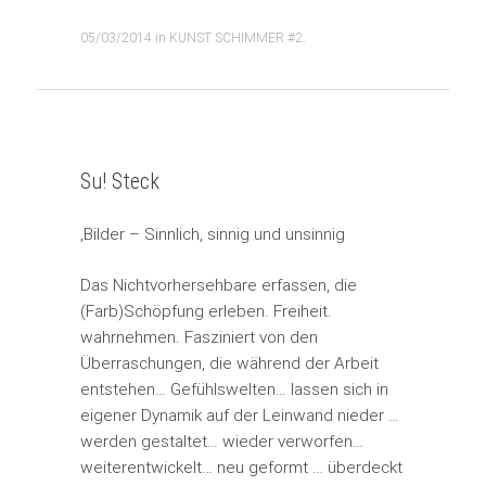
05/03/2014
in
KUNST SCHIMMER #2
.
Su! Steck
‚Bilder – Sinnlich, sinnig und unsinnig
Das Nichtvorhersehbare erfassen, die
(Farb)Schöpfung erleben. Freiheit.
wahrnehmen. Fasziniert von den
Überraschungen, die während der Arbeit
entstehen… Gefühlswelten… lassen sich in
eigener Dynamik auf der Leinwand nieder …
werden gestaltet… wieder verworfen…
weiterentwickelt… neu geformt … überdeckt