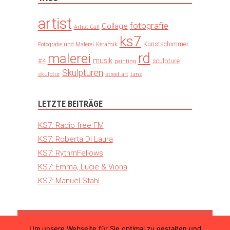
artist
fotografie
Collage
Artist Call
ks7
Kunstschimmer
Fotografie und Malerei
Keramik
rd
malerei
musik
#4
sculpture
painting
Skulpturen
skulptur
street art
tanz
LETZTE BEITRÄGE
KS7: Radio free FM
KS7: Roberta Di Laura
KS7: RythmFellows
KS7: Emma, Lucie & Viona
KS7: Manuel Stahl
Um unsere Webseite für Sie optimal zu gestalten und