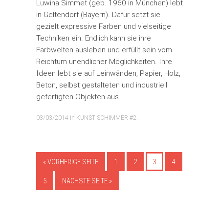
Luwina Simmet (geb. 1960 in München) lebt
in Geltendorf (Bayern). Dafür setzt sie
gezielt expressive Farben und vielseitige
Techniken ein. Endlich kann sie ihre
Farbwelten ausleben und erfüllt sein vom
Reichtum unendlicher Möglichkeiten. Ihre
Ideen lebt sie auf Leinwänden, Papier, Holz,
Beton, selbst gestalteten und industriell
gefertigten Objekten aus.
03/03/2014
in
KUNST SCHIMMER #2
.
« VORHERIGE SEITE
1
2
3
4
5
NÄCHSTE SEITE »