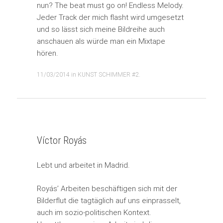
nun? The beat must go on! Endless Melody.
Jeder Track der mich flasht wird umgesetzt
und so lässt sich meine Bildreihe auch
anschauen als würde man ein Mixtape
hören.
11/03/2014
in
KUNST SCHIMMER #2
.
Víctor Royás
Lebt und arbeitet in Madrid.
Royás’ Arbeiten beschäftigen sich mit der
Bilderflut die tagtäglich auf uns einprasselt,
auch im sozio-politischen Kontext.