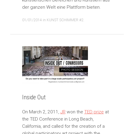
der ganzen Welt eine Plattform bieten.
01/01/2014
in
KUNST SCHIMMER #2
.
Inside Out
On March 2, 2011,
JR
won the
TED prize
at
the TED Conference in Long Beach,
California, and called for the creation of a
global participatory art project with the