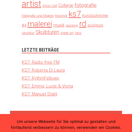
artist
fotografie
Collage
Artist Call
ks7
Kunstschimmer
Fotografie und Malerei
Keramik
rd
malerei
musik
#4
sculpture
painting
Skulpturen
skulptur
street art
tanz
LETZTE BEITRÄGE
KS7: Radio free FM
KS7: Roberta Di Laura
KS7: RythmFellows
KS7: Emma, Lucie & Viona
KS7: Manuel Stahl
Um unsere Webseite für Sie optimal zu gestalten und
© 2026 Kunst Schimmer – Die internationale
fortlaufend verbessern zu können, verwenden wir Cookies.
Kunstmesse in Ulm |
Teilnahmebedingungen