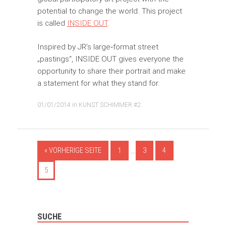
potential to change the world. This project
is called
INSIDE OUT
.
Inspired by JR’s large‐format street
„pastings“, INSIDE OUT gives everyone the
opportunity to share their portrait and make
a statement for what they stand for.
01/01/2014
in
KUNST SCHIMMER #2
.
…
« VORHERIGE SEITE
1
3
4
5
SUCHE