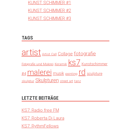
KUNST SCHIMMER #1
KUNST SCHIMMER #2
KUNST SCHIMMER #3
TAGS
artist
fotografie
Collage
Artist Call
ks7
Kunstschimmer
Fotografie und Malerei
Keramik
rd
malerei
musik
#4
sculpture
painting
Skulpturen
skulptur
street art
tanz
LETZTE BEITRÄGE
KS7: Radio free FM
KS7: Roberta Di Laura
KS7: RythmFellows