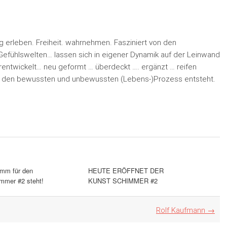
 erleben. Freiheit. wahrnehmen. Fasziniert von den
efühlswelten… lassen sich in eigener Dynamik auf der Leinwand
entwickelt… neu geformt … überdeckt …. ergänzt … reifen
ch den bewussten und unbewussten (Lebens-)Prozess entsteht.
mm für den
HEUTE ERÖFFNET DER
mmer #2 steht!
KUNST SCHIMMER #2
Rolf Kaufmann
→