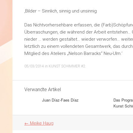
‚Bilder – Sinnlich, sinnig und unsinnig
Das Nichtvorhersehbare erfassen, die (Farb)Schöpfung
Überraschungen, die während der Arbeit entstehen… G
nieder … werden gestaltet… wieder verworfen… weiter
letztlich zu einem vollendeten Gesamtwerk, das dur
Mitglied des Ateliers „Nelson Barracks“ Neu-Ulm.‘
05/03/2014
in
KUNST SCHIMMER #2
.
Verwandte Artikel
Juan Díaz-Faes Díaz
Das Progra
Kunst Schi
Artikel
←
Meike Haug
Navigation