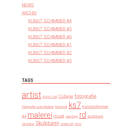
NEWS
ARCHIV
KUNST SCHIMMER #4
KUNST SCHIMMER #5
KUNST SCHIMMER #6
KUNST SCHIMMER #1
KUNST SCHIMMER #2
KUNST SCHIMMER #3
TAGS
artist
fotografie
Collage
Artist Call
ks7
Kunstschimmer
Fotografie und Malerei
Keramik
rd
malerei
musik
#4
sculpture
painting
Skulpturen
skulptur
street art
tanz