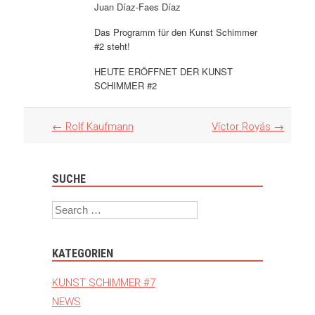
Juan Díaz-Faes Díaz
Das Programm für den Kunst Schimmer
#2 steht!
HEUTE ERÖFFNET DER KUNST
SCHIMMER #2
Artikel
←
Rolf Kaufmann
Víctor Royás
→
Navigation
SUCHE
Search
KATEGORIEN
KUNST SCHIMMER #7
NEWS