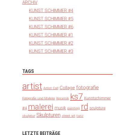
ARCHIV
KUNST SCHIMMER #4
KUNST SCHIMMER #5
KUNST SCHIMMER #6
KUNST SCHIMMER #1
KUNST SCHIMMER #2
KUNST SCHIMMER #3
TAGS
artist
fotografie
Collage
Artist Call
ks7
Kunstschimmer
Fotografie und Malerei
Keramik
rd
malerei
musik
#4
sculpture
painting
Skulpturen
skulptur
street art
tanz
LETZTE BEITRÄGE