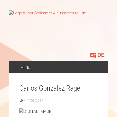
Sprache
auswählen
MENÜ
ZUM
INHALT
Carlos Gonzalez Ragel
SPRINGEN
tb
/
11/03/2014