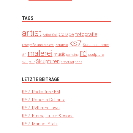
TAGS
artist
fotografie
Collage
Artist Call
ks7
Kunstschimmer
Fotografie und Malerei
Keramik
rd
malerei
musik
#4
sculpture
painting
Skulpturen
skulptur
street art
tanz
LETZTE BEITRÄGE
KS7: Radio free FM
KS7: Roberta Di Laura
KS7: RythmFellows
KS7: Emma, Lucie & Viona
KS7: Manuel Stahl