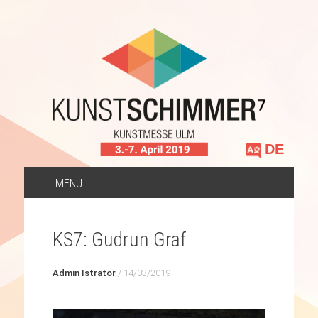
Sprache
auswählen
MENÜ
ZUM
INHALT
KS7: Gudrun Graf
SPRINGEN
Admin Istrator
/
14/03/2019