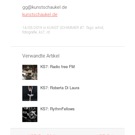
gg@kunstschaukel.de
kunstschaukel.de
14/03/2019
in
KUNST SCHIMMER #7
. Tags:
artist
,
fotografie
,
ks7
,
rd
Verwandte Artikel
KS7: Radio free FM
KS7: Roberta Di Laura
KS7: RythmFellows