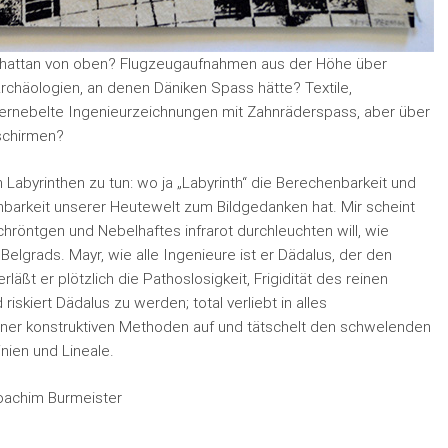
nhattan von oben? Flugzeugaufnahmen aus der Höhe über
rchäologien, an denen Däniken Spass hätte? Textile,
 Vernebelte Ingenieurzeichnungen mit Zahnräderspass, aber über
dschirmen?
n Labyrinthen zu tun: wo ja „Labyrinth“ die Berechenbarkeit und
barkeit unserer Heutewelt zum Bildgedanken hat. Mir scheint
rchröntgen und Nebelhaftes infrarot durchleuchten will, wie
grads. Mayr, wie alle Ingenieure ist er Dädalus, der den
ßt er plötzlich die Pathoslosigkeit, Frigidität des reinen
riskiert Dädalus zu werden; total verliebt in alles
einer konstruktiven Methoden auf und tätschelt den schwelenden
nien und Lineale.
oachim Burmeister