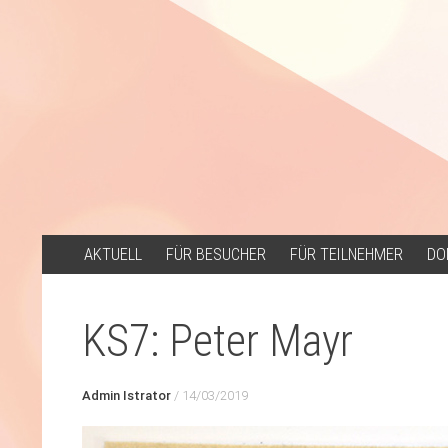
ZUM
AKTUELL
FÜR BESUCHER
FÜR TEILNEHMER
DO
INHALT
SPRINGEN
KS7: Peter Mayr
Admin Istrator
/
14/03/2019