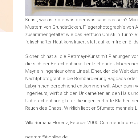
Kunst, was ist so etwas oder was kann das sein? Ma
Mustern von Grundstücken, Fliegerphotographie von A
zusammengefaltet wie das Betttuch Christi in Turin?
fetischhafter Haut konstruiert statt auf keimfreien Bil
Sicherlich hat all die Petrmayr-Kunst mit Planungen vo
die sich der Berechenbarkeit entziehende Unberechen
Mayr ein Ingenieur ohne Lineal. Einer, der die Welt du
Nachtphotographie die Bombardierung Bagdads oder Bel
Labyrinthen berechnend entkommen will. Aber dann verlä
Ingenieurs, wirft sich den Unklarheiten an den Hals und 
Unberechenbare gibt er die ingenieurhafte Klarheit s
Rauch des Chaos. Wirklich liebt er Sfumato mehr als Li
Villa Romana Florenz, Februar 2000 Commendatore J
peemm@t-online.de