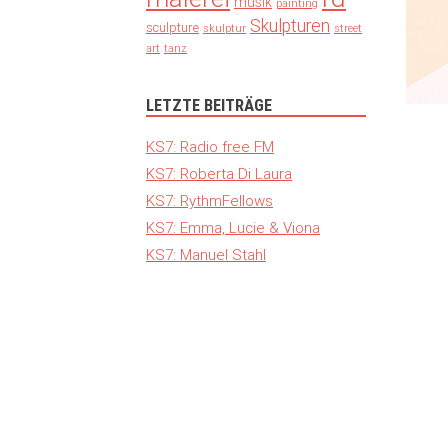
musik
painting
Skulpturen
sculpture
skulptur
street
art
tanz
LETZTE BEITRÄGE
KS7: Radio free FM
KS7: Roberta Di Laura
KS7: RythmFellows
KS7: Emma, Lucie & Viona
KS7: Manuel Stahl