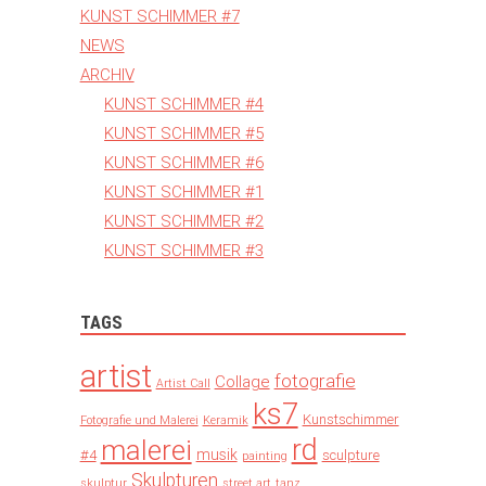
KUNST SCHIMMER #7
NEWS
ARCHIV
KUNST SCHIMMER #4
KUNST SCHIMMER #5
KUNST SCHIMMER #6
KUNST SCHIMMER #1
KUNST SCHIMMER #2
KUNST SCHIMMER #3
TAGS
artist
fotografie
Collage
Artist Call
ks7
Kunstschimmer
Fotografie und Malerei
Keramik
rd
malerei
musik
#4
sculpture
painting
Skulpturen
skulptur
street art
tanz