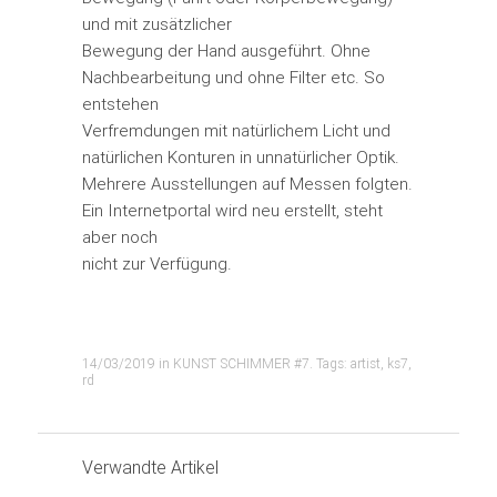
und mit zusätzlicher
Bewegung der Hand ausgeführt. Ohne
Nachbearbeitung und ohne Filter etc. So
entstehen
Verfremdungen mit natürlichem Licht und
natürlichen Konturen in unnatürlicher Optik.
Mehrere Ausstellungen auf Messen folgten.
Ein Internetportal wird neu erstellt, steht
aber noch
nicht zur Verfügung.
14/03/2019
in
KUNST SCHIMMER #7
. Tags:
artist
,
ks7
,
rd
Verwandte Artikel