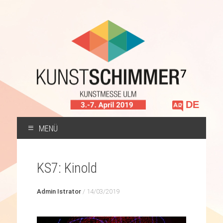
Sprache
auswählen
MENÜ
ZUM
INHALT
KS7: Kinold
SPRINGEN
Admin Istrator
/
14/03/2019