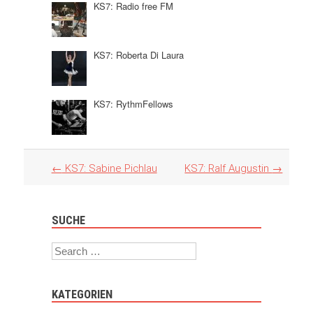
KS7: Radio free FM
KS7: Roberta Di Laura
KS7: RythmFellows
Artikel
←
KS7: Sabine Pichlau
KS7: Ralf Augustin
→
Navigation
SUCHE
Search
KATEGORIEN