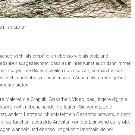
rf, Stockach
 nachdenklich, als empfindlich ebenso wie als stolz und
edanken ausgezeichnet, dass es in ihrer Kunst auch dann immer
 ist, mögen ihre Bilder zuweilen noch so zart, so märchenhaft
eg sucht und dabei zu künstlerischen Ausdrucksformen gelangt,
omente bieten.
e Malerei, die Graphik, Glasarbeit, Video, das jüngere digitale
drucks nicht nebeneinander herlaufen. Sie vernetzt, sie
änzt, ändert. Letztendlich entsteht ein Gesamtkunstwerk, in dem
ieder auftauchen, abstrakte Arbeiten von der Leinwand auf große
uflagen wandeln und ebenso umgekehrt innerhalb kleiner