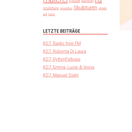
musik
painting
Skulpturen
sculpture
skulptur
street
art
tanz
LETZTE BEITRÄGE
KS7: Radio free FM
KS7: Roberta Di Laura
KS7: RythmFellows
KS7: Emma, Lucie & Viona
KS7: Manuel Stahl