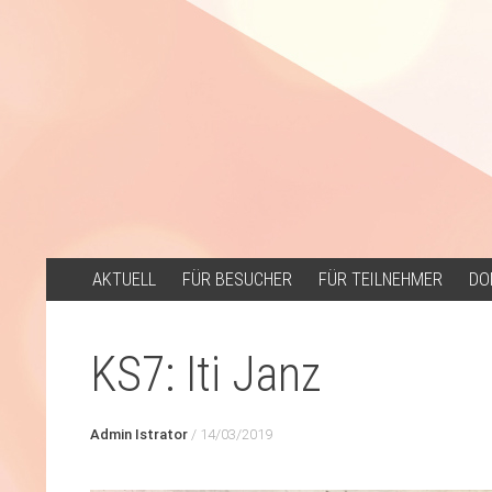
ZUM
AKTUELL
FÜR BESUCHER
FÜR TEILNEHMER
DO
INHALT
SPRINGEN
KS7: Iti Janz
Admin Istrator
/
14/03/2019