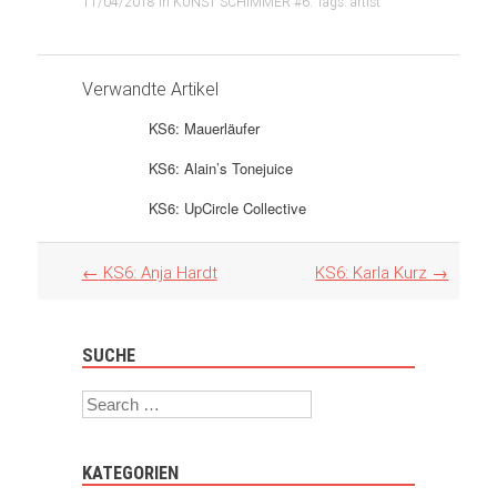
11/04/2018
in
KUNST SCHIMMER #6
. Tags:
artist
Verwandte Artikel
KS6: Mauerläufer
KS6: Alain’s Tonejuice
KS6: UpCircle Collective
Artikel
←
KS6: Anja Hardt
KS6: Karla Kurz
→
Navigation
SUCHE
Search
KATEGORIEN