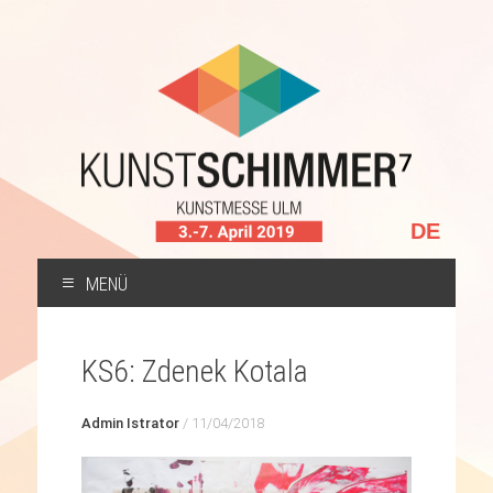
Sprache
auswählen
MENÜ
ZUM
INHALT
KS6: Zdenek Kotala
SPRINGEN
Admin Istrator
/
11/04/2018