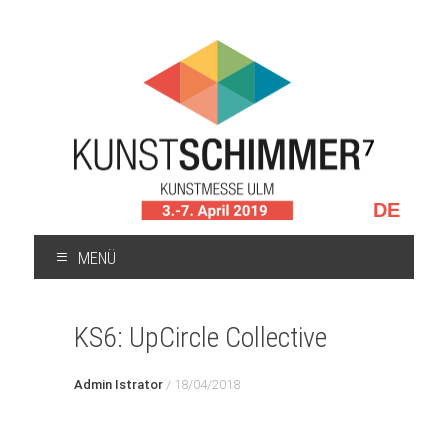
Sprache
auswählen
MENÜ
ZUM
INHALT
KS6: UpCircle Collective
SPRINGEN
Admin Istrator
/
18/04/2018