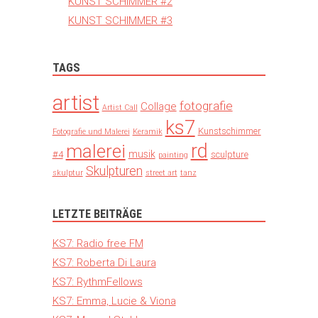
KUNST SCHIMMER #2
KUNST SCHIMMER #3
TAGS
artist
fotografie
Collage
Artist Call
ks7
Kunstschimmer
Fotografie und Malerei
Keramik
rd
malerei
musik
#4
sculpture
painting
Skulpturen
skulptur
street art
tanz
LETZTE BEITRÄGE
KS7: Radio free FM
KS7: Roberta Di Laura
KS7: RythmFellows
KS7: Emma, Lucie & Viona