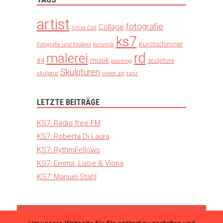
artist
fotografie
Collage
Artist Call
ks7
Kunstschimmer
Fotografie und Malerei
Keramik
rd
malerei
musik
#4
sculpture
painting
Skulpturen
skulptur
street art
tanz
LETZTE BEITRÄGE
KS7: Radio free FM
KS7: Roberta Di Laura
KS7: RythmFellows
KS7: Emma, Lucie & Viona
KS7: Manuel Stahl