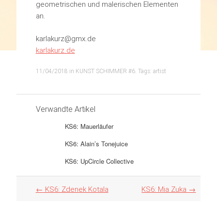
geometrischen und malerischen Elementen
an.
karlakurz@gmx.de
karlakurz.de
11/04/2018
in
KUNST SCHIMMER #6
. Tags:
artist
Verwandte Artikel
KS6: Mauerläufer
KS6: Alain’s Tonejuice
KS6: UpCircle Collective
Artikel
←
KS6: Zdenek Kotala
KS6: Mia Zuka
→
Navigation