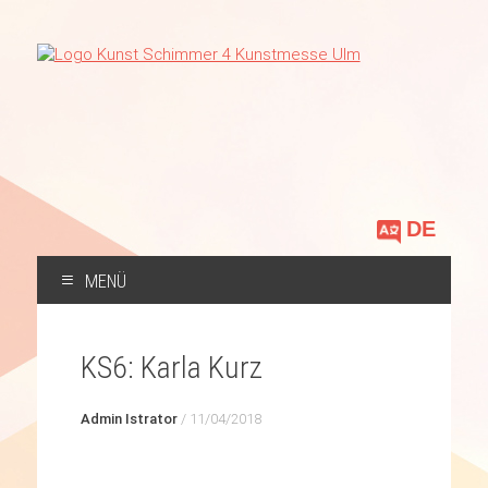
Sprache
auswählen
MENÜ
ZUM
INHALT
KS6: Karla Kurz
SPRINGEN
Admin Istrator
/
11/04/2018