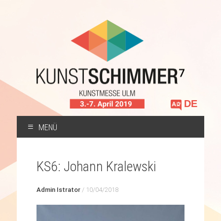
Sprache
auswählen
MENÜ
ZUM
INHALT
KS6: Johann Kralewski
SPRINGEN
Admin Istrator
/
10/04/2018