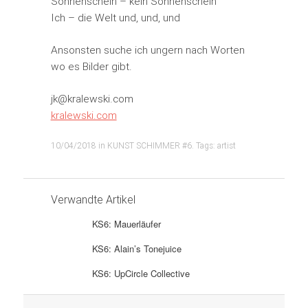
Sonnenschein – kein Sonnenschein
Ich – die Welt und, und, und
Ansonsten suche ich ungern nach Worten
wo es Bilder gibt.
jk@kralewski.com
kralewski.com
10/04/2018
in
KUNST SCHIMMER #6
. Tags:
artist
Verwandte Artikel
KS6: Mauerläufer
KS6: Alain’s Tonejuice
KS6: UpCircle Collective