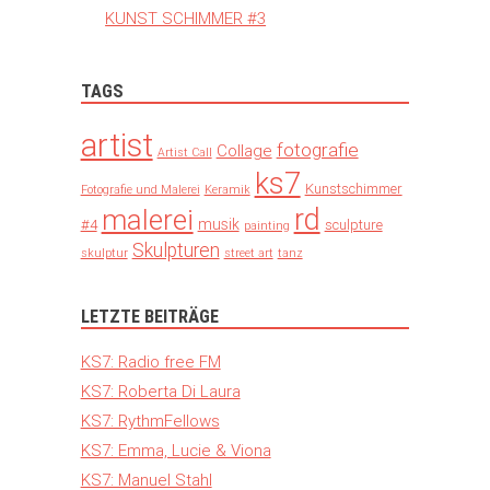
KUNST SCHIMMER #3
TAGS
artist
fotografie
Collage
Artist Call
ks7
Kunstschimmer
Fotografie und Malerei
Keramik
rd
malerei
musik
#4
sculpture
painting
Skulpturen
skulptur
street art
tanz
LETZTE BEITRÄGE
KS7: Radio free FM
KS7: Roberta Di Laura
KS7: RythmFellows
KS7: Emma, Lucie & Viona
KS7: Manuel Stahl