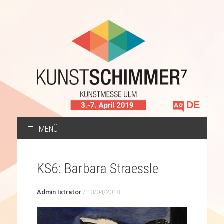
Sprache
auswählen
MENÜ
ZUM
INHALT
KS6: Barbara Straessle
SPRINGEN
Admin Istrator
/
10/04/2018