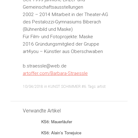
Gemeinschaftsausstellungen
2002 – 2014 Mitarbeit in der Theater-AG
des Pestalozzi-Gymnasiums Biberach
(Bühnenbild und Maske)
Für Film- und Fotoprojekte: Maske
2016 Gründungsmitglied der Gruppe
art4you – Künstler aus Oberschwaben
b.straessle@web.de
artoffer.com/Barbara-Straessle
10/04/2018
in
KUNST SCHIMMER #6
. Tags:
artist
Verwandte Artikel
KS6: Mauerläufer
KS6: Alain’s Tonejuice