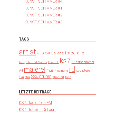
KUNST SCHIMMER #4
KUNST SCHIMMER #1
KUNST SCHIMMER #2
KUNST SCHIMMER #3
TAGS
artist
fotografie
Collage
Artist Call
ks7
Kunstschimmer
Fotografie und Malerei
Keramik
rd
malerei
musik
#4
sculpture
painting
Skulpturen
skulptur
street art
tanz
LETZTE BEITRÄGE
KS7: Radio free FM
KS7: Roberta Di Laura