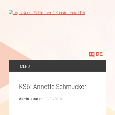
Sprache
auswählen
MENÜ
ZUM
INHALT
KS6: Annette Schmucker
SPRINGEN
Admin Istrator
/
10/04/2018