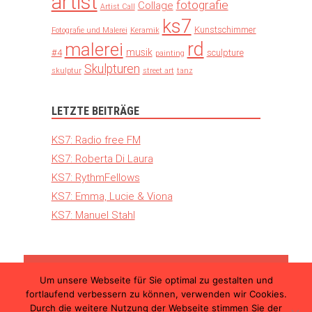
artist
fotografie
Collage
Artist Call
ks7
Kunstschimmer
Fotografie und Malerei
Keramik
rd
malerei
musik
#4
sculpture
painting
Skulpturen
skulptur
street art
tanz
LETZTE BEITRÄGE
KS7: Radio free FM
KS7: Roberta Di Laura
KS7: RythmFellows
KS7: Emma, Lucie & Viona
KS7: Manuel Stahl
Um unsere Webseite für Sie optimal zu gestalten und
© 2026 Kunst Schimmer – Die internationale
fortlaufend verbessern zu können, verwenden wir Cookies.
Kunstmesse in Ulm |
Teilnahmebedingungen
Durch die weitere Nutzung der Webseite stimmen Sie der