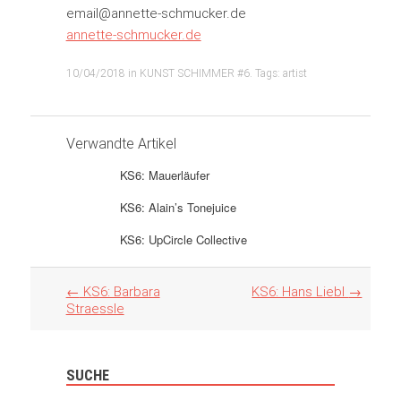
email@annette-schmucker.de
annette-schmucker.de
10/04/2018
in
KUNST SCHIMMER #6
. Tags:
artist
Verwandte Artikel
KS6: Mauerläufer
KS6: Alain’s Tonejuice
KS6: UpCircle Collective
Artikel
←
KS6: Barbara
KS6: Hans Liebl
→
Navigation
Straessle
SUCHE