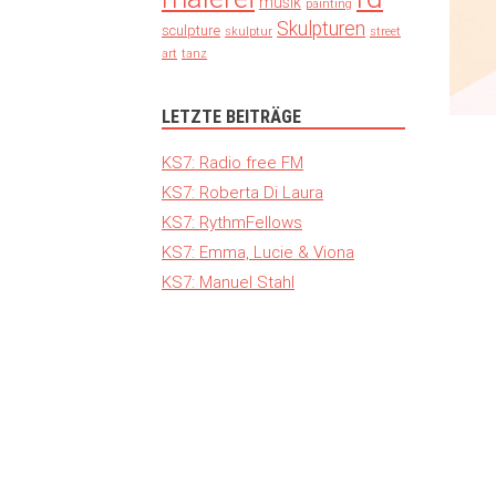
musik
painting
Skulpturen
sculpture
skulptur
street
art
tanz
LETZTE BEITRÄGE
KS7: Radio free FM
KS7: Roberta Di Laura
KS7: RythmFellows
KS7: Emma, Lucie & Viona
KS7: Manuel Stahl