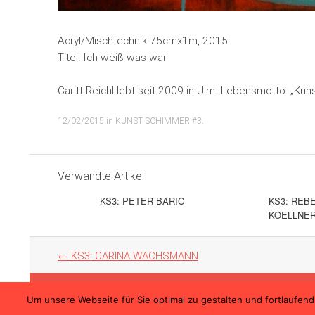
Acryl/Mischtechnik 75cmx1m, 2015
Titel: Ich weiß was war
Caritt
Reichl lebt seit 2009 in Ulm. Lebensmotto: „Kuns
12/02/2015
in
KUNST SCHIMMER #3
.
Verwandte Artikel
KS3: PETER BARIC
KS3: REB
KOELLNE
Artikel
←
KS3: CARINA WACHSMANN
Navigation
Um unsere Webseite für Sie optimal zu gestalten und fortlaufe
© 2026 Kunst Schimmer – Die internationale Kunstmes