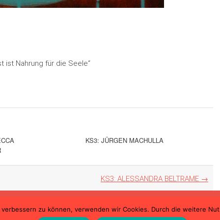
t ist Nahrung für die Seele“
ECCA
KS3: JÜRGEN MACHULLA
R
KS3: ALESSANDRA BELTRAME
→
nd verbessern zu können, verwenden wir Cookies. Durch die weitere N
se in Ulm |
Teilnahmebedingungen
|
Datenschutzerklärung
|
Impre