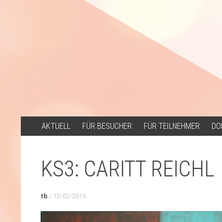
ZUM
AKTUELL
FÜR BESUCHER
FÜR TEILNEHMER
DO
INHALT
SPRINGEN
KS3: CARITT REICHL
tb
/
12/02/2015