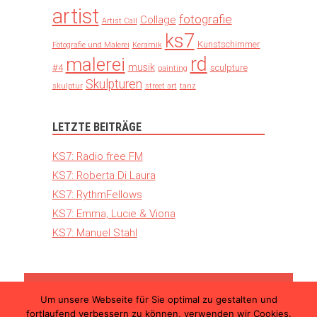
artist
fotografie
Collage
Artist Call
ks7
Kunstschimmer
Fotografie und Malerei
Keramik
rd
malerei
musik
#4
sculpture
painting
Skulpturen
skulptur
street art
tanz
LETZTE BEITRÄGE
KS7: Radio free FM
KS7: Roberta Di Laura
KS7: RythmFellows
KS7: Emma, Lucie & Viona
KS7: Manuel Stahl
Um unsere Webseite für Sie optimal zu gestalten und
© 2026 Kunst Schimmer – Die internationale
fortlaufend verbessern zu können, verwenden wir Cookies.