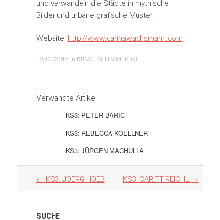
und verwandeln die Städte in mythische
Bilder und urbane grafische Muster.
Website:
http://www.carinawachsmann.com
12/02/2015
in
KUNST SCHIMMER #3
.
Verwandte Artikel
KS3: PETER BARIC
KS3: REBECCA KOELLNER
KS3: JÜRGEN MACHULLA
Artikel
←
KS3: JOERG HOEB
KS3: CARITT REICHL
→
Navigation
SUCHE