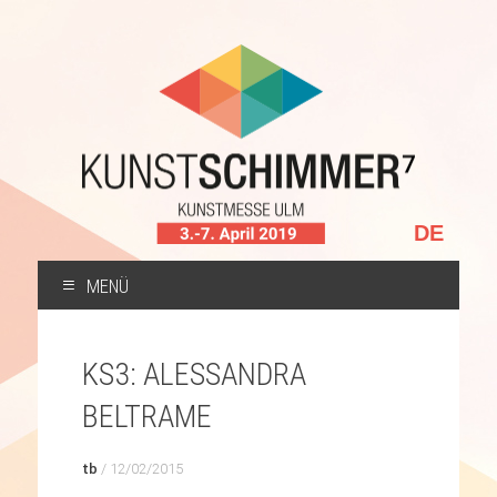
Sprache
auswählen
MENÜ
ZUM
INHALT
KS3: ALESSANDRA
SPRINGEN
BELTRAME
tb
/
12/02/2015