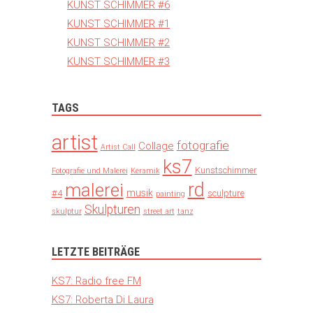
KUNST SCHIMMER #6
KUNST SCHIMMER #1
KUNST SCHIMMER #2
KUNST SCHIMMER #3
TAGS
artist
fotografie
Collage
Artist Call
ks7
Kunstschimmer
Fotografie und Malerei
Keramik
rd
malerei
musik
#4
sculpture
painting
Skulpturen
skulptur
street art
tanz
LETZTE BEITRÄGE
KS7: Radio free FM
KS7: Roberta Di Laura