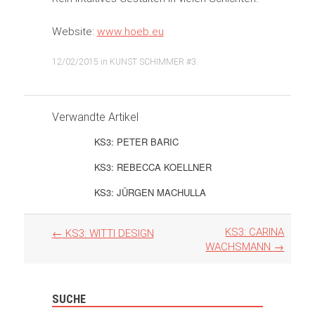
Website:
www.hoeb.eu
12/02/2015
in
KUNST SCHIMMER #3
.
Verwandte Artikel
KS3: PETER BARIC
KS3: REBECCA KOELLNER
KS3: JÜRGEN MACHULLA
Artikel
KS3: CARINA
←
KS3: WITTI DESIGN
Navigation
WACHSMANN
→
SUCHE