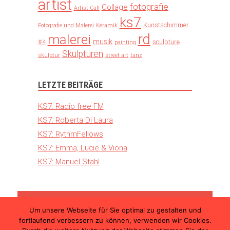
artist
fotografie
Collage
Artist Call
ks7
Kunstschimmer
Fotografie und Malerei
Keramik
rd
malerei
musik
#4
sculpture
painting
Skulpturen
skulptur
street art
tanz
LETZTE BEITRÄGE
KS7: Radio free FM
KS7: Roberta Di Laura
KS7: RythmFellows
KS7: Emma, Lucie & Viona
KS7: Manuel Stahl
Um unsere Webseite für Sie optimal zu gestalten und
© 2026 Kunst Schimmer – Die internationale
fortlaufend verbessern zu können, verwenden wir Cookies.
Kunstmesse in Ulm |
Teilnahmebedingungen