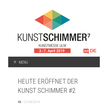
Sprache
auswählen
MENÜ
ZUM
INHALT
HEUTE ERÖFFNET DER
SPRINGEN
KUNST SCHIMMER #2
tb
/
22/03/2014