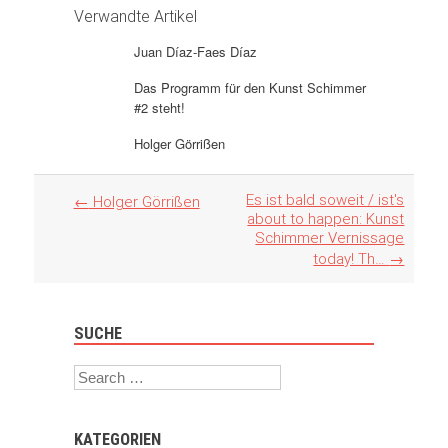
Verwandte Artikel
Juan Díaz-Faes Díaz
Das Programm für den Kunst Schimmer
#2 steht!
Holger Görrißen
Artikel
Es ist bald soweit / ist's
←
Holger Görrißen
Navigation
about to happen: Kunst
Schimmer Vernissage
today! Th…
→
SUCHE
Search
KATEGORIEN