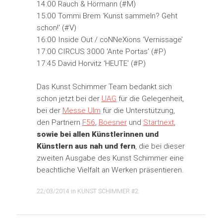
14:00 Rauch & Hörmann (#M)
15:00 Tommi Brem ‘Kunst sammeln? Geht
schon!‘ (#V)
16:00 Inside Out / coNNeXions ‘Vernissage’
17:00 CIRCUS 3000 ‘Ante Portas’ (#P)
17:45 David Horvitz ‘HEUTE’ (#P)
Das Kunst Schimmer Team bedankt sich
schon jetzt bei der
UAG
für die Gelegenheit,
bei der
Messe Ulm
für die Unterstützung,
den Partnern
F56
,
Boesner
und
Startnext
,
sowie bei allen Künstlerinnen und
Künstlern aus nah und fern
, die bei dieser
zweiten Ausgabe des Kunst Schimmer eine
beachtliche Vielfalt an Werken präsentieren.
22/03/2014
in
KUNST SCHIMMER #2
.