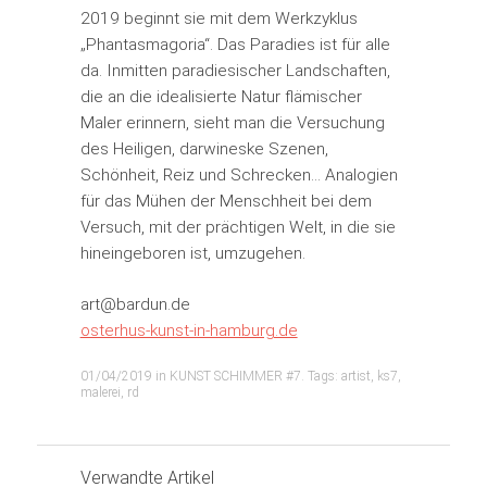
2019 beginnt sie mit dem Werkzyklus
„Phantasmagoria“. Das Paradies ist für alle
da. Inmitten paradiesischer Landschaften,
die an die idealisierte Natur flämischer
Maler erinnern, sieht man die Versuchung
des Heiligen, darwineske Szenen,
Schönheit, Reiz und Schrecken… Analogien
für das Mühen der Menschheit bei dem
Versuch, mit der prächtigen Welt, in die sie
hineingeboren ist, umzugehen.
art@bardun.de
osterhus-kunst-in-hamburg.de
01/04/2019
in
KUNST SCHIMMER #7
. Tags:
artist
,
ks7
,
malerei
,
rd
Verwandte Artikel