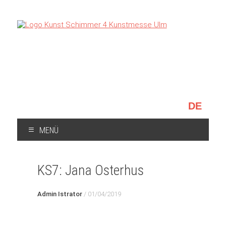
Sprache
auswählen
MENÜ
ZUM
INHALT
KS7: Jana Osterhus
SPRINGEN
Admin Istrator
/
01/04/2019