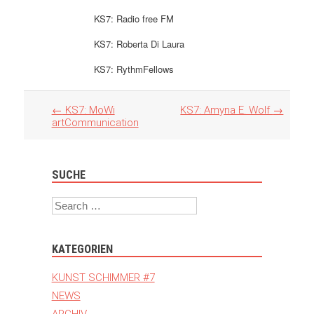
KS7: Radio free FM
KS7: Roberta Di Laura
KS7: RythmFellows
Artikel
←
KS7: MoWi
KS7: Amyna E. Wolf
→
Navigation
artCommunication
SUCHE
Search
KATEGORIEN
KUNST SCHIMMER #7
NEWS