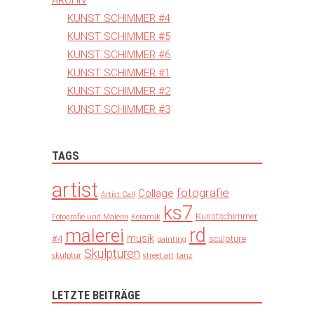
ARCHIV
KUNST SCHIMMER #4
KUNST SCHIMMER #5
KUNST SCHIMMER #6
KUNST SCHIMMER #1
KUNST SCHIMMER #2
KUNST SCHIMMER #3
TAGS
artist
fotografie
Collage
Artist Call
ks7
Kunstschimmer
Fotografie und Malerei
Keramik
rd
malerei
musik
#4
sculpture
painting
Skulpturen
skulptur
street art
tanz
LETZTE BEITRÄGE