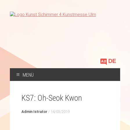
Sprache
auswählen
MENÜ
ZUM
INHALT
KS7: Oh-Seok Kwon
SPRINGEN
Admin Istrator
/
14/03/2019