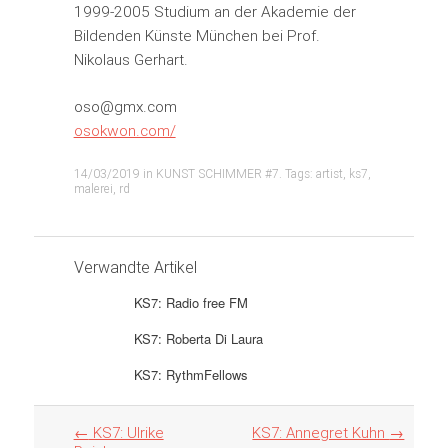
1999-2005 Studium an der Akademie der
Bildenden Künste München bei Prof.
Nikolaus Gerhart.
oso@gmx.com
osokwon.com/
14/03/2019
in
KUNST SCHIMMER #7
. Tags:
artist
,
ks7
,
malerei
,
rd
Verwandte Artikel
KS7: Radio free FM
KS7: Roberta Di Laura
KS7: RythmFellows
Artikel
←
KS7: Ulrike
KS7: Annegret Kuhn
→