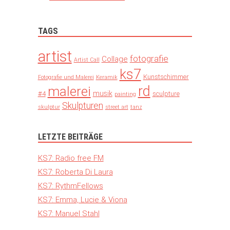
TAGS
artist
fotografie
Collage
Artist Call
ks7
Kunstschimmer
Fotografie und Malerei
Keramik
rd
malerei
musik
#4
sculpture
painting
Skulpturen
skulptur
street art
tanz
LETZTE BEITRÄGE
KS7: Radio free FM
KS7: Roberta Di Laura
KS7: RythmFellows
KS7: Emma, Lucie & Viona
KS7: Manuel Stahl