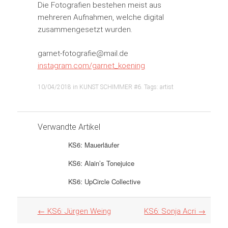
Die Fotografien bestehen meist aus
mehreren Aufnahmen, welche digital
zusammengesetzt wurden.
garnet-fotografie@mail.de
instagram.com/garnet_koening
10/04/2018
in
KUNST SCHIMMER #6
. Tags:
artist
Verwandte Artikel
KS6: Mauerläufer
KS6: Alain’s Tonejuice
KS6: UpCircle Collective
Artikel
←
KS6: Jürgen Weing
KS6: Sonja Acri
→
Navigation