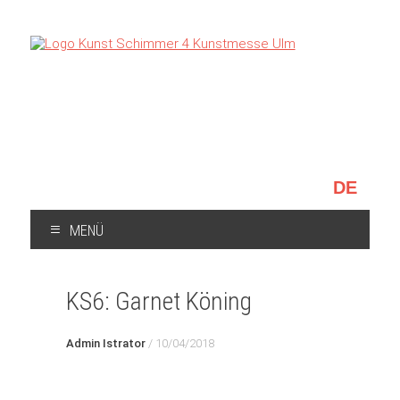
Sprache
auswählen
MENÜ
ZUM
INHALT
KS6: Garnet Köning
SPRINGEN
Admin Istrator
/
10/04/2018