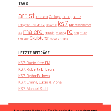
TAGS
artist
fotografie
Collage
Artist Call
ks7
Kunstschimmer
Fotografie und Malerei
Keramik
rd
malerei
musik
#4
sculpture
painting
Skulpturen
skulptur
street art
tanz
LETZTE BEITRÄGE
KS7: Radio free FM
KS7: Roberta Di Laura
KS7: RythmFellows
KS7: Emma, Lucie & Viona
KS7: Manuel Stahl
Um unsere Webseite für Sie optimal zu gestalten und