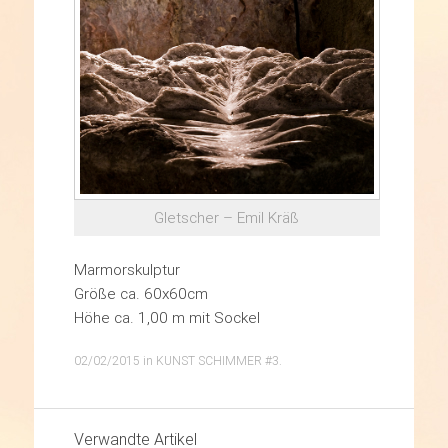
Gletscher – Emil Kräß
Marmorskulptur
Größe ca. 60x60cm
Höhe ca. 1,00 m mit Sockel
02/02/2015
in
KUNST SCHIMMER #3
.
Verwandte Artikel