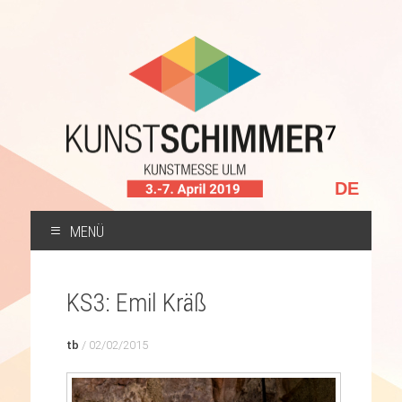
Sprache
auswählen
MENÜ
ZUM
INHALT
KS3: Emil Kräß
SPRINGEN
tb
/
02/02/2015