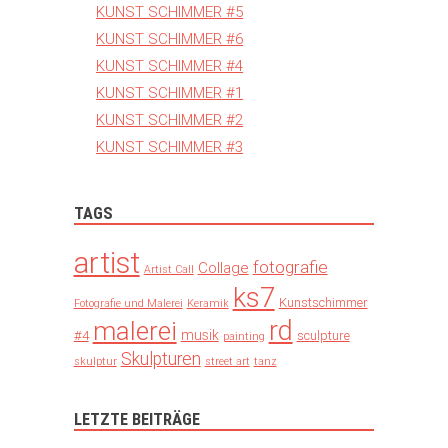
KUNST SCHIMMER #5
KUNST SCHIMMER #6
KUNST SCHIMMER #4
KUNST SCHIMMER #1
KUNST SCHIMMER #2
KUNST SCHIMMER #3
TAGS
artist
fotografie
Collage
Artist Call
ks7
Kunstschimmer
Fotografie und Malerei
Keramik
rd
malerei
musik
#4
sculpture
painting
Skulpturen
skulptur
street art
tanz
LETZTE BEITRÄGE