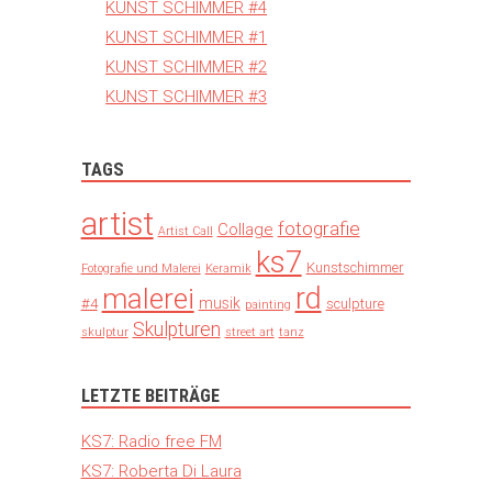
KUNST SCHIMMER #4
KUNST SCHIMMER #1
KUNST SCHIMMER #2
KUNST SCHIMMER #3
TAGS
artist
fotografie
Collage
Artist Call
ks7
Kunstschimmer
Fotografie und Malerei
Keramik
rd
malerei
musik
#4
sculpture
painting
Skulpturen
skulptur
street art
tanz
LETZTE BEITRÄGE
KS7: Radio free FM
KS7: Roberta Di Laura