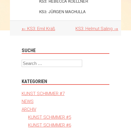
KS3: REBECCA KOELLNER
KS3: JÜRGEN MACHULLA
Artikel
←
KS3: Emil Kräß
KS3: Helmut Saling
→
Navigation
SUCHE
Search
KATEGORIEN
KUNST SCHIMMER #7
NEWS
ARCHIV
KUNST SCHIMMER #5
KUNST SCHIMMER #6