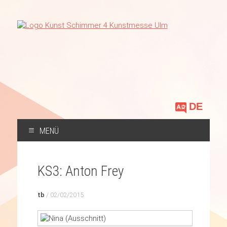
Sprache
auswählen
MENÜ
ZUM
INHALT
KS3: Anton Frey
SPRINGEN
tb
/
02/02/2015