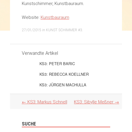
Kunstschimmer, Kunstbauraum.
Website:
Kunstbauraum
27/01/2015
in
KUNST SCHIMMER #3
.
Verwandte Artikel
KS3: PETER BARIC
KS3: REBECCA KOELLNER
KS3: JÜRGEN MACHULLA
Artikel
←
KS3: Markus Schnell
KS3: Sibylle Meßner
→
Navigation
SUCHE