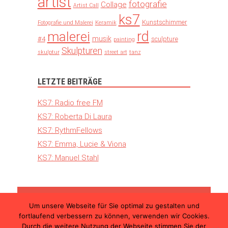
artist
fotografie
Collage
Artist Call
ks7
Kunstschimmer
Fotografie und Malerei
Keramik
rd
malerei
musik
#4
sculpture
painting
Skulpturen
skulptur
street art
tanz
LETZTE BEITRÄGE
KS7: Radio free FM
KS7: Roberta Di Laura
KS7: RythmFellows
KS7: Emma, Lucie & Viona
KS7: Manuel Stahl
Um unsere Webseite für Sie optimal zu gestalten und
© 2026 Kunst Schimmer – Die internationale
fortlaufend verbessern zu können, verwenden wir Cookies.
Kunstmesse in Ulm |
Teilnahmebedingungen
Durch die weitere Nutzung der Webseite stimmen Sie der