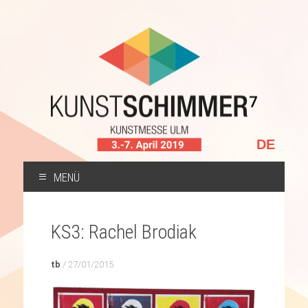
Sprache
auswählen
MENÜ
ZUM
INHALT
KS3: Rachel Brodiak
SPRINGEN
tb
/
27/01/2015