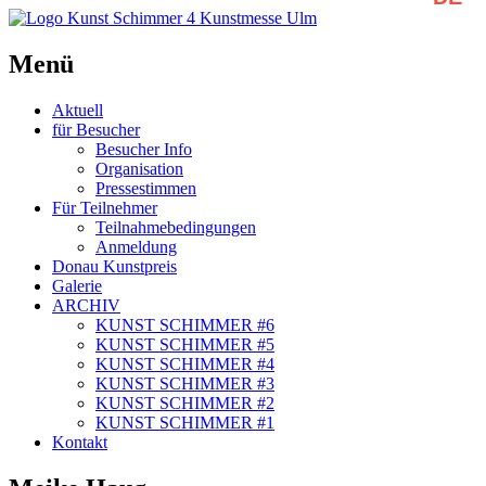
auswäh
Menü
Zum
Aktuell
Inhalt
für Besucher
springen
Besucher Info
Organisation
Pressestimmen
Für Teilnehmer
Teilnahmebedingungen
Anmeldung
Donau Kunstpreis
Galerie
ARCHIV
KUNST SCHIMMER #6
KUNST SCHIMMER #5
KUNST SCHIMMER #4
KUNST SCHIMMER #3
KUNST SCHIMMER #2
KUNST SCHIMMER #1
Kontakt