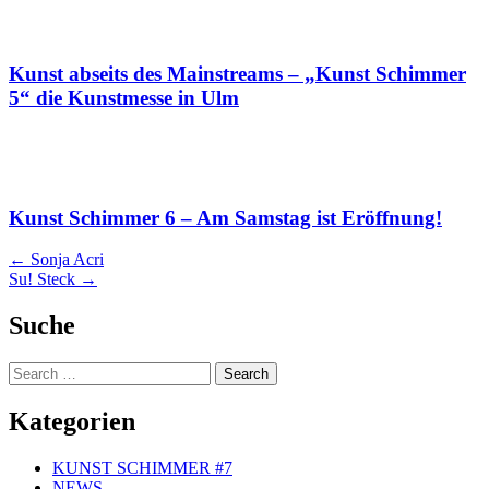
Kunst abseits des Mainstreams – „Kunst Schimmer
5“ die Kunstmesse in Ulm
Kunst Schimmer 6 – Am Samstag ist Eröffnung!
Artikel
←
Sonja Acri
Su! Steck
→
Navigation
Suche
Search
Kategorien
KUNST SCHIMMER #7
NEWS