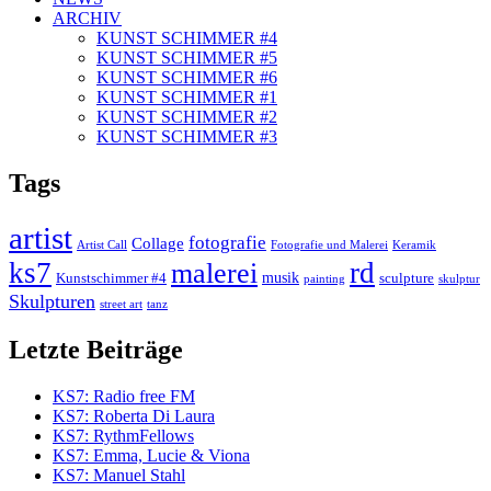
ARCHIV
KUNST SCHIMMER #4
KUNST SCHIMMER #5
KUNST SCHIMMER #6
KUNST SCHIMMER #1
KUNST SCHIMMER #2
KUNST SCHIMMER #3
Tags
artist
fotografie
Collage
Artist Call
Fotografie und Malerei
Keramik
ks7
rd
malerei
Kunstschimmer #4
musik
sculpture
painting
skulptur
Skulpturen
street art
tanz
Letzte Beiträge
KS7: Radio free FM
KS7: Roberta Di Laura
KS7: RythmFellows
KS7: Emma, Lucie & Viona
KS7: Manuel Stahl