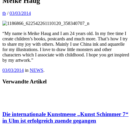
Meike Haug
tb
/
03/03/2014
“My name is Meike Haug and I am 24 years old. In my free time I
create children’s books, postcards and much more. That’s how I try
to share my joy with others. Mainly I use China ink and aquarelle
for my illustrations. I love to draw little monsters and other
characters which I associate with childhood. I hope you get inspired
by my artwork.”
03/03/2014
in
NEWS
.
Verwandte Artikel
Die internationale Kunstmesse „Kunst Schimmer 7“
in Ulm ist erfolgreich zuende gegangen