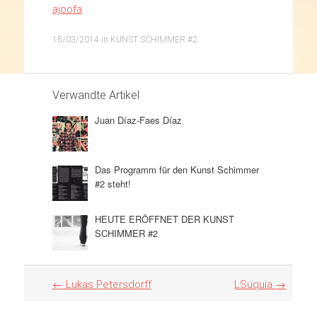
ajoofa
15/03/2014
in
KUNST SCHIMMER #2
.
Verwandte Artikel
Juan Díaz-Faes Díaz
Das Programm für den Kunst Schimmer
#2 steht!
HEUTE ERÖFFNET DER KUNST
SCHIMMER #2
Artikel
←
Lukas Petersdorff
LSuquia
→
Navigation