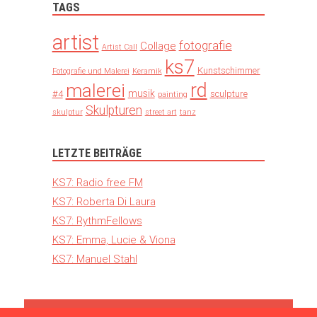
TAGS
artist
fotografie
Collage
Artist Call
ks7
Kunstschimmer
Fotografie und Malerei
Keramik
rd
malerei
musik
#4
sculpture
painting
Skulpturen
skulptur
street art
tanz
LETZTE BEITRÄGE
KS7: Radio free FM
KS7: Roberta Di Laura
KS7: RythmFellows
KS7: Emma, Lucie & Viona
KS7: Manuel Stahl