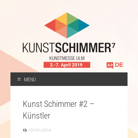
Sprache
auswählen
MENÜ
ZUM
INHALT
Kunst Schimmer #2 –
SPRINGEN
Künstler
tb
/
01/01/2014