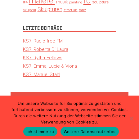
rd
malerei
musik
#4
sculpture
painting
Skulpturen
skulptur
street art
tanz
LETZTE BEITRÄGE
KS7: Radio free FM
KS7: Roberta Di Laura
KS7: RythmFellows
KS7: Emma, Lucie & Viona
KS7: Manuel Stahl
Um unsere Webseite für Sie optimal zu gestalten und
© 2026 Kunst Schimmer – Die internationale
fortlaufend verbessern zu können, verwenden wir Cookies.
Kunstmesse in Ulm |
Teilnahmebedingungen
Durch die weitere Nutzung der Webseite stimmen Sie der
|
Datenschutzerklärung
|
Impressum
Verwendung von Cookies zu.
Ich stimme zu
Weitere Datenschutzinfos