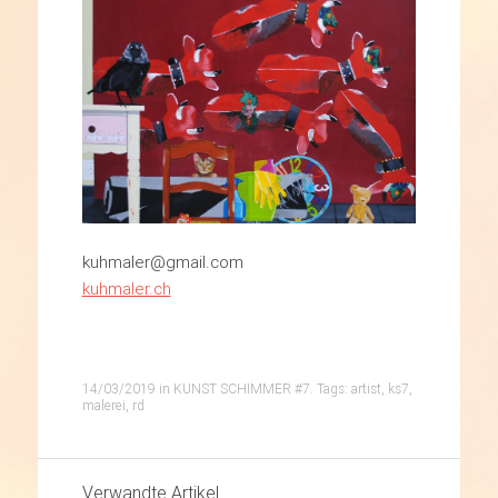
kuhmaler@gmail.com
kuhmaler.ch
14/03/2019
in
KUNST SCHIMMER #7
. Tags:
artist
,
ks7
,
malerei
,
rd
Verwandte Artikel