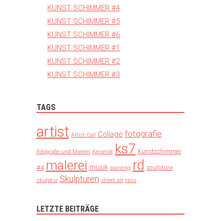
KUNST SCHIMMER #4
KUNST SCHIMMER #5
KUNST SCHIMMER #6
KUNST SCHIMMER #1
KUNST SCHIMMER #2
KUNST SCHIMMER #3
TAGS
artist
fotografie
Collage
Artist Call
ks7
Kunstschimmer
Fotografie und Malerei
Keramik
rd
malerei
musik
#4
sculpture
painting
Skulpturen
skulptur
street art
tanz
LETZTE BEITRÄGE