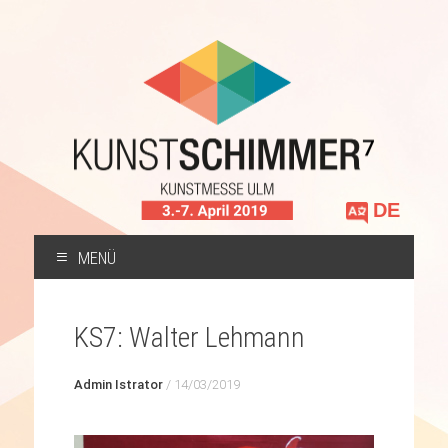
Sprache
auswählen
MENÜ
ZUM
INHALT
KS7: Walter Lehmann
SPRINGEN
Admin Istrator
/
14/03/2019