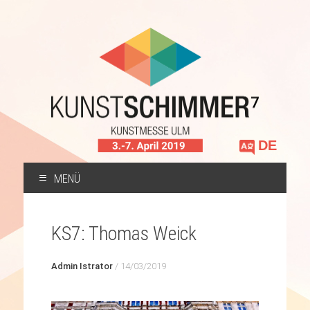
Sprache
auswählen
MENÜ
ZUM
INHALT
KS7: Thomas Weick
SPRINGEN
Admin Istrator
/
14/03/2019