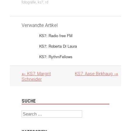
fotografie
,
ks7
,
rd
Verwandte Artikel
KS7: Radio free FM
KS7: Roberta Di Laura
KS7: RythmFellows
Artikel
←
KS7: Margrit
KS7: Aase Birkhaug
→
Navigation
Schneider
SUCHE
Search