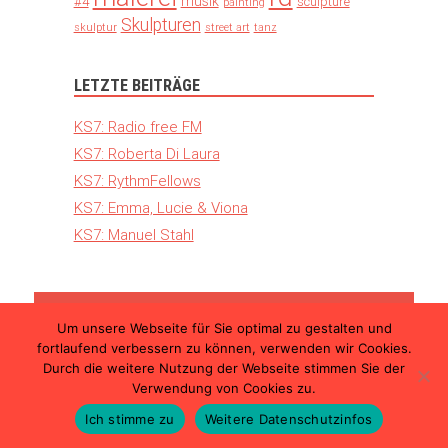
musik
#4
sculpture
painting
Skulpturen
skulptur
street art
tanz
LETZTE BEITRÄGE
KS7: Radio free FM
KS7: Roberta Di Laura
KS7: RythmFellows
KS7: Emma, Lucie & Viona
KS7: Manuel Stahl
Um unsere Webseite für Sie optimal zu gestalten und
© 2026 Kunst Schimmer – Die internationale
fortlaufend verbessern zu können, verwenden wir Cookies.
Kunstmesse in Ulm |
Teilnahmebedingungen
Durch die weitere Nutzung der Webseite stimmen Sie der
|
Datenschutzerklärung
|
Impressum
Verwendung von Cookies zu.
Ich stimme zu
Weitere Datenschutzinfos