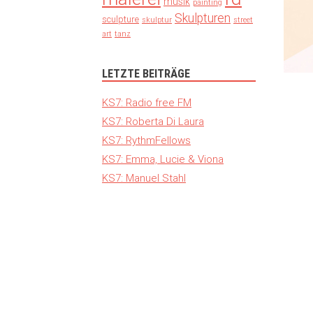
musik
painting
Skulpturen
sculpture
skulptur
street
art
tanz
LETZTE BEITRÄGE
KS7: Radio free FM
KS7: Roberta Di Laura
KS7: RythmFellows
KS7: Emma, Lucie & Viona
KS7: Manuel Stahl