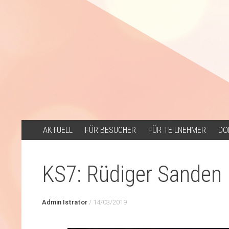
ZUM
AKTUELL
FÜR BESUCHER
FÜR TEILNEHMER
DO
INHALT
SPRINGEN
KS7: Rüdiger Sanden
Admin Istrator
/
14/03/2019