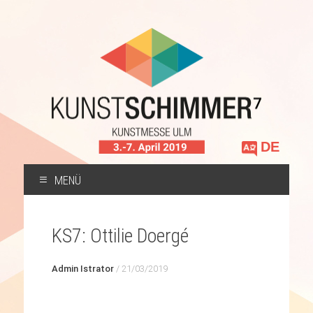
Sprache
auswählen
MENÜ
ZUM
INHALT
KS7: Ottilie Doergé
SPRINGEN
Admin Istrator
/
21/03/2019