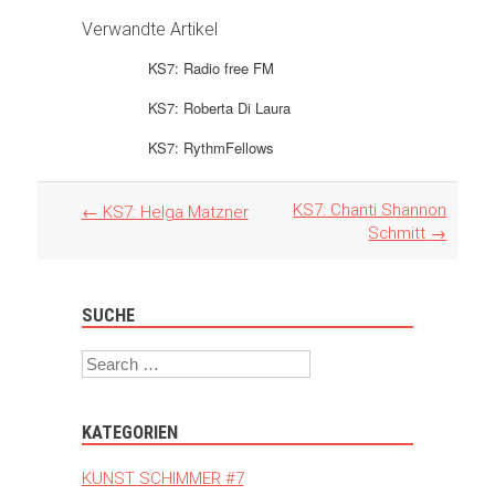
Verwandte Artikel
KS7: Radio free FM
KS7: Roberta Di Laura
KS7: RythmFellows
Artikel
KS7: Chanti Shannon
←
KS7: Helga Matzner
Navigation
Schmitt
→
SUCHE
Search
KATEGORIEN
KUNST SCHIMMER #7