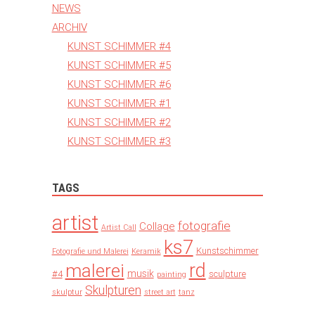
NEWS
ARCHIV
KUNST SCHIMMER #4
KUNST SCHIMMER #5
KUNST SCHIMMER #6
KUNST SCHIMMER #1
KUNST SCHIMMER #2
KUNST SCHIMMER #3
TAGS
artist
fotografie
Collage
Artist Call
ks7
Kunstschimmer
Fotografie und Malerei
Keramik
rd
malerei
musik
#4
sculpture
painting
Skulpturen
skulptur
street art
tanz