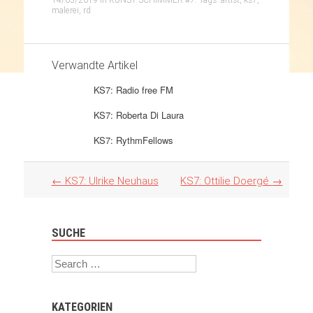
malerei
,
rd
Verwandte Artikel
KS7: Radio free FM
KS7: Roberta Di Laura
KS7: RythmFellows
Artikel
←
KS7: Ulrike Neuhaus
KS7: Ottilie Doergé
→
Navigation
SUCHE
Search
KATEGORIEN