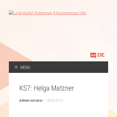
Sprache
auswählen
MENÜ
ZUM
INHALT
KS7: Helga Matzner
SPRINGEN
Admin Istrator
/
14/03/2019