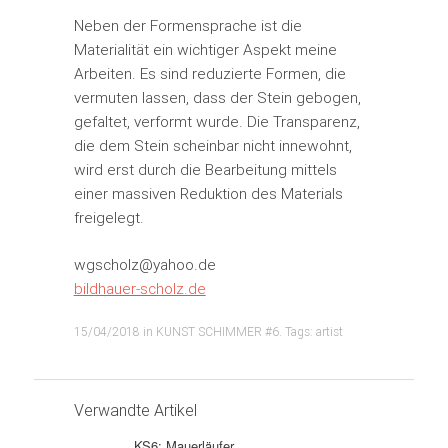
Neben der Formensprache ist die
Materialität ein wichtiger Aspekt meine
Arbeiten. Es sind reduzierte Formen, die
vermuten lassen, dass der Stein gebogen,
gefaltet, verformt wurde. Die Transparenz,
die dem Stein scheinbar nicht innewohnt,
wird erst durch die Bearbeitung mittels
einer massiven Reduktion des Materials
freigelegt.
wgscholz@yahoo.de
bildhauer-scholz.de
15/04/2018
in
KUNST SCHIMMER #6
. Tags:
artist
Verwandte Artikel
KS6: Mauerläufer