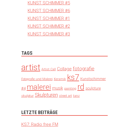
KUNST SCHIMMER #5
KUNST SCHIMMER #6
KUNST SCHIMMER #1
KUNST SCHIMMER #2
KUNST SCHIMMER #3
TAGS
artist
fotografie
Collage
Artist Call
ks7
Kunstschimmer
Fotografie und Malerei
Keramik
rd
malerei
musik
#4
sculpture
painting
Skulpturen
skulptur
street art
tanz
LETZTE BEITRÄGE
KS7: Radio free FM