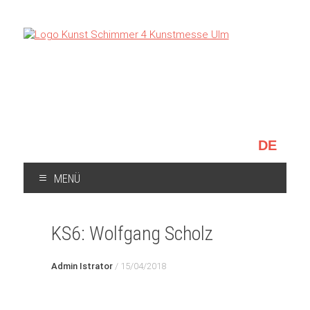
Sprache
auswählen
MENÜ
ZUM
INHALT
KS6: Wolfgang Scholz
SPRINGEN
Admin Istrator
/
15/04/2018