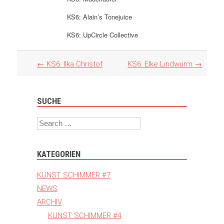
KS6: Alain’s Tonejuice
KS6: UpCircle Collective
Artikel
←
KS6: Ilka Christof
KS6: Elke Lindwurm
→
Navigation
SUCHE
Search
KATEGORIEN
KUNST SCHIMMER #7
NEWS
ARCHIV
KUNST SCHIMMER #4