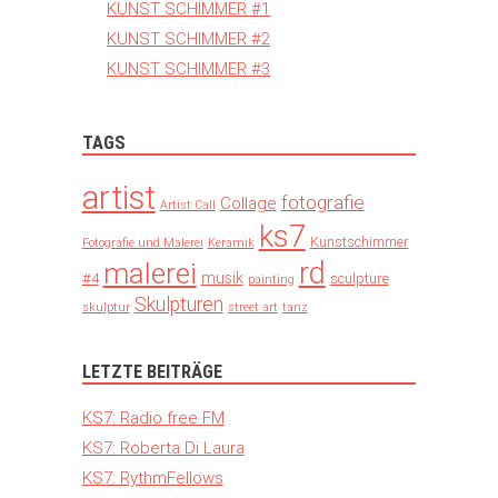
KUNST SCHIMMER #1
KUNST SCHIMMER #2
KUNST SCHIMMER #3
TAGS
artist
fotografie
Collage
Artist Call
ks7
Kunstschimmer
Fotografie und Malerei
Keramik
rd
malerei
musik
#4
sculpture
painting
Skulpturen
skulptur
street art
tanz
LETZTE BEITRÄGE
KS7: Radio free FM
KS7: Roberta Di Laura
KS7: RythmFellows