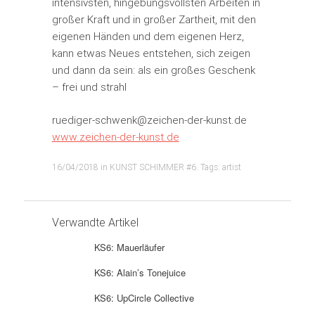
intensivsten, hingebungsvollsten Arbeiten in
großer Kraft und in großer Zartheit, mit den
eigenen Händen und dem eigenen Herz,
kann etwas Neues entstehen, sich zeigen
und dann da sein: als ein großes Geschenk
– frei und strahl
ruediger-schwenk@zeichen-der-kunst.de
www.zeichen-der-kunst.de
16/04/2018
in
KUNST SCHIMMER #6
. Tags:
artist
Verwandte Artikel
KS6: Mauerläufer
KS6: Alain’s Tonejuice
KS6: UpCircle Collective