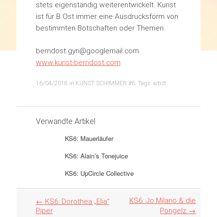
stets eigenständig weiterentwickelt. Kunst
ist für B.Ost immer eine Ausdrucksform von
bestimmten Botschaften oder Themen.
berndost.gyn@googlemail.com
www.kunst-berndost.com
16/04/2018
in
KUNST SCHIMMER #6
. Tags:
artist
Verwandte Artikel
KS6: Mauerläufer
KS6: Alain’s Tonejuice
KS6: UpCircle Collective
Artikel
KS6: Jo Milano & die
←
KS6: Dorothea „Elia“
Navigation
Piper
Pongelz
→