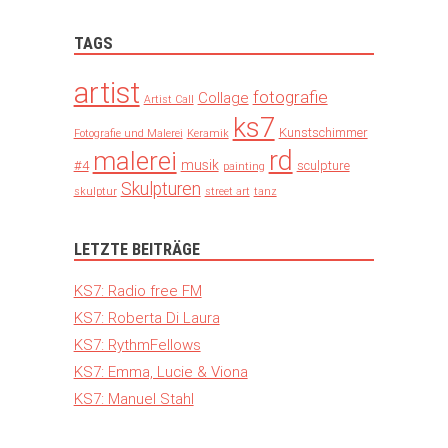
TAGS
artist
fotografie
Collage
Artist Call
ks7
Kunstschimmer
Fotografie und Malerei
Keramik
rd
malerei
musik
#4
sculpture
painting
Skulpturen
skulptur
street art
tanz
LETZTE BEITRÄGE
KS7: Radio free FM
KS7: Roberta Di Laura
KS7: RythmFellows
KS7: Emma, Lucie & Viona
KS7: Manuel Stahl