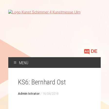
Sprache
auswählen
MENÜ
ZUM
INHALT
KS6: Bernhard Ost
SPRINGEN
Admin Istrator
/
16/04/2018