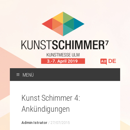
Sprache
auswählen
MENÜ
ZUM
INHALT
Kunst Schimmer 4:
SPRINGEN
Ankündigungen
Admin Istrator
/
27/07/2015