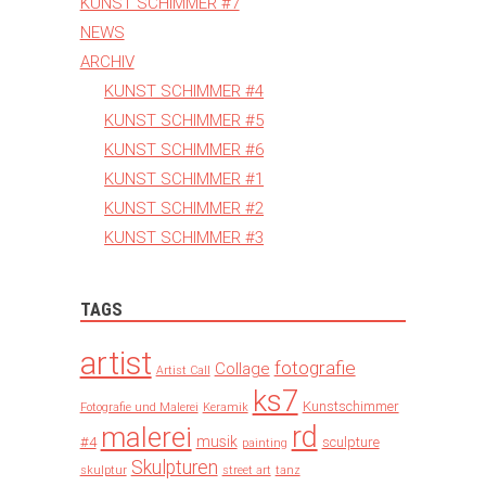
KUNST SCHIMMER #7
NEWS
ARCHIV
KUNST SCHIMMER #4
KUNST SCHIMMER #5
KUNST SCHIMMER #6
KUNST SCHIMMER #1
KUNST SCHIMMER #2
KUNST SCHIMMER #3
TAGS
artist
fotografie
Collage
Artist Call
ks7
Kunstschimmer
Fotografie und Malerei
Keramik
rd
malerei
musik
#4
sculpture
painting
Skulpturen
skulptur
street art
tanz