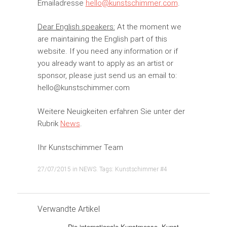
Emailadresse
hello@kunstschimmer.com
.
Dear English speakers:
At the moment we
are maintaining the English part of this
website. If you need any information or if
you already want to apply as an artist or
sponsor, please just send us an email to:
hello@kunstschimmer.com
Weitere Neuigkeiten erfahren Sie unter der
Rubrik
News
.
Ihr Kunstschimmer Team
27/07/2015
in
NEWS
. Tags:
Kunstschimmer #4
Verwandte Artikel
Die internationale Kunstmesse „Kunst