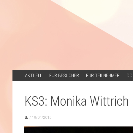
ZUM
AKTUELL
FÜR BESUCHER
FÜR TEILNEHMER
DO
INHALT
SPRINGEN
KS3: Monika Wittrich
tb
/
19/01/2015