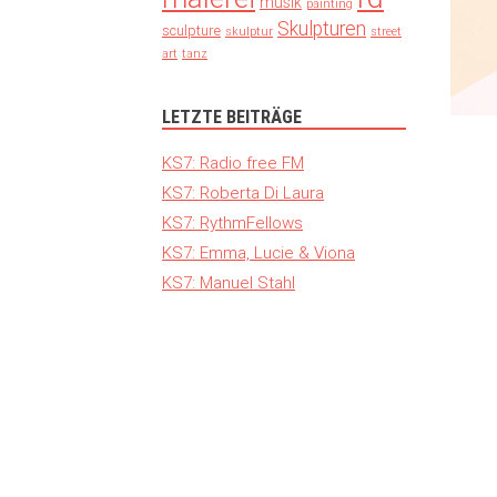
musik
painting
Skulpturen
sculpture
skulptur
street
art
tanz
LETZTE BEITRÄGE
KS7: Radio free FM
KS7: Roberta Di Laura
KS7: RythmFellows
KS7: Emma, Lucie & Viona
KS7: Manuel Stahl