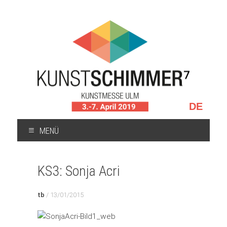
Sprache
auswählen
MENÜ
ZUM
INHALT
KS3: Sonja Acri
SPRINGEN
tb
/
13/01/2015