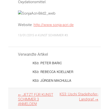
Oxydationsmittel.
Website:
http://www.sonja-acri.de
13/01/2015
in
KUNST SCHIMMER #3
.
Verwandte Artikel
KS3: PETER BARIC
KS3: REBECCA KOELLNER
KS3: JÜRGEN MACHULLA
Artikel
KS3: Uschi Stadelhofer-
←
JETZT FÜR KUNST
Navigation
SCHIMMER 3
Landgraf
→
ANMELDEN!