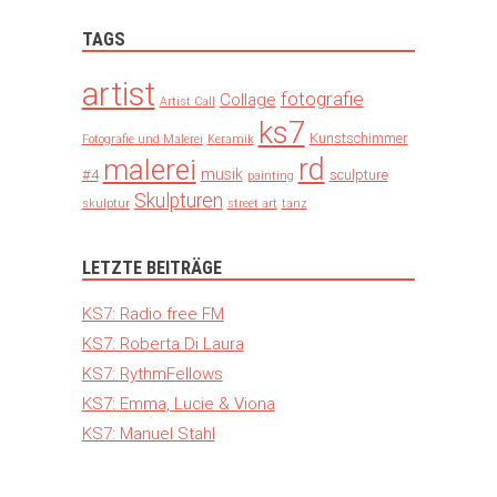
TAGS
artist
fotografie
Collage
Artist Call
ks7
Kunstschimmer
Fotografie und Malerei
Keramik
rd
malerei
musik
#4
sculpture
painting
Skulpturen
skulptur
street art
tanz
LETZTE BEITRÄGE
KS7: Radio free FM
KS7: Roberta Di Laura
KS7: RythmFellows
KS7: Emma, Lucie & Viona
KS7: Manuel Stahl