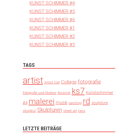
KUNST SCHIMMER #4
KUNST SCHIMMER #5
KUNST SCHIMMER #6
KUNST SCHIMMER #1
KUNST SCHIMMER #2
KUNST SCHIMMER #3
TAGS
artist
fotografie
Collage
Artist Call
ks7
Kunstschimmer
Fotografie und Malerei
Keramik
rd
malerei
musik
#4
sculpture
painting
Skulpturen
skulptur
street art
tanz
LETZTE BEITRÄGE