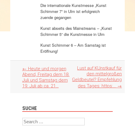
Die internationale Kunstmesse „Kunst
Schimmer 7“ in Ulm ist erfolgreich
zuende gegangen
Kunst abseits des Mainstreams – „Kunst
Schimmer 5“ die Kunstmesse in Ulm
Kunst Schimmer 6 – Am Samstag ist
Eröffnung!
Artikel
Lust auf KUnstkauf für
←
Heute und morgen
Navigation
den mittelgroßen
Abend, Freitag dem 18.
Geldbeutel? Empfehlung
Juli und Samstag dem
19. Juli ab ca. 21…
des Tages: https:…
→
SUCHE
Search