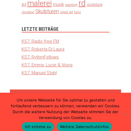
rd
malerei
musik
#4
sculpture
painting
Skulpturen
skulptur
street art
tanz
LETZTE BEITRÄGE
KS7: Radio free FM
KS7: Roberta Di Laura
KS7: RythmFellows
KS7: Emma, Lucie & Viona
KS7: Manuel Stahl
Um unsere Webseite für Sie optimal zu gestalten und
© 2026 Kunst Schimmer – Die internationale
fortlaufend verbessern zu können, verwenden wir Cookies.
Kunstmesse in Ulm |
Teilnahmebedingungen
Durch die weitere Nutzung der Webseite stimmen Sie der
|
Datenschutzerklärung
|
Impressum
Verwendung von Cookies zu.
Ich stimme zu
Weitere Datenschutzinfos