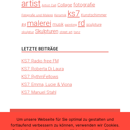
artist
fotografie
Collage
Artist Call
ks7
Kunstschimmer
Fotografie und Malerei
Keramik
rd
malerei
musik
#4
sculpture
painting
Skulpturen
skulptur
street art
tanz
LETZTE BEITRÄGE
KS7: Radio free FM
KS7: Roberta Di Laura
KS7: RythmFellows
KS7: Emma, Lucie & Viona
KS7: Manuel Stahl
Um unsere Webseite für Sie optimal zu gestalten und
© 2026 Kunst Schimmer – Die internationale
fortlaufend verbessern zu können, verwenden wir Cookies.
Kunstmesse in Ulm |
Teilnahmebedingungen