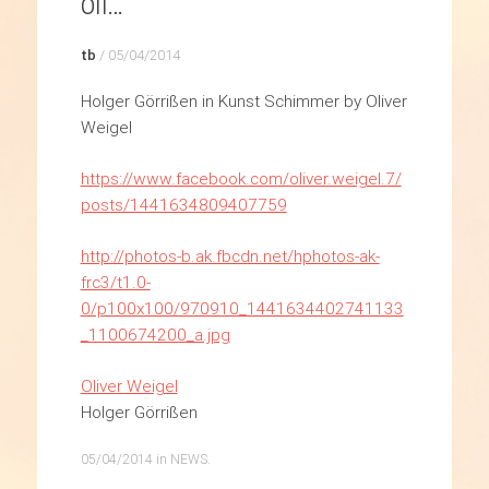
oli…
tb
/
05/04/2014
Holger Görrißen in Kunst Schimmer by Oliver
Weigel
https://www.facebook.com/oliver.weigel.7/
posts/1441634809407759
http://photos-b.ak.fbcdn.net/hphotos-ak-
frc3/t1.0-
0/p100x100/970910_1441634402741133
_1100674200_a.jpg
Oliver Weigel
Holger Görrißen
05/04/2014
in
NEWS
.