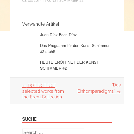
03/03/2014
in
KUNST SCHIMMER #2
.
Verwandte Artikel
Juan Díaz-Faes Díaz
Das Programm für den Kunst Schimmer
#2 steht!
HEUTE ERÖFFNET DER KUNST
SCHIMMER #2
Artikel
“Das
←
DOT DOT DOT,
Navigation
selected works from
Einhornparadigma”
→
the Brem Collection
SUCHE
Search