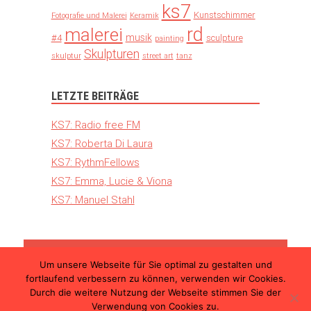
ks7
Kunstschimmer
Fotografie und Malerei
Keramik
rd
malerei
musik
#4
sculpture
painting
Skulpturen
skulptur
street art
tanz
LETZTE BEITRÄGE
KS7: Radio free FM
KS7: Roberta Di Laura
KS7: RythmFellows
KS7: Emma, Lucie & Viona
KS7: Manuel Stahl
Um unsere Webseite für Sie optimal zu gestalten und
© 2026 Kunst Schimmer – Die internationale
fortlaufend verbessern zu können, verwenden wir Cookies.
Kunstmesse in Ulm |
Teilnahmebedingungen
Durch die weitere Nutzung der Webseite stimmen Sie der
|
Datenschutzerklärung
|
Impressum
Verwendung von Cookies zu.