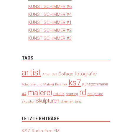
KUNST SCHIMMER #6
KUNST SCHIMMER #4
KUNST SCHIMMER #1
KUNST SCHIMMER #2
KUNST SCHIMMER #3
TAGS
artist
fotografie
Collage
Artist Call
ks7
Kunstschimmer
Fotografie und Malerei
Keramik
rd
malerei
musik
#4
sculpture
painting
Skulpturen
skulptur
street art
tanz
LETZTE BEITRÄGE
KS7: Radio free FM