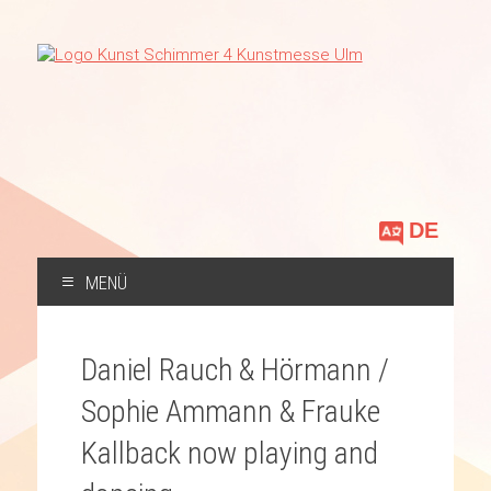
Sprache
auswählen
MENÜ
ZUM
INHALT
Daniel Rauch & Hörmann /
SPRINGEN
Sophie Ammann & Frauke
Kallback now playing and