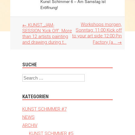
Kunst Schimmer 6 – Am Samstag ist
Eröffnung!
Artikel
Workshops morgen,
←
KUNST_JAM-
Navigation
Sonntag: 11:00 Kick off
SESSION 'Kick Off'. More
to your art side 12:00 Pin
than 12 artists painting
and drawing during t…
Factory (a…
→
SUCHE
Search
KATEGORIEN
KUNST SCHIMMER #7
NEWS
ARCHIV
KUNST SCHIMMER #5